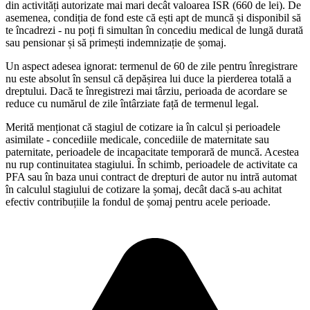
din activități autorizate mai mari decât valoarea ISR (660 de lei). De
asemenea, condiția de fond este că ești apt de muncă și disponibil să
te încadrezi - nu poți fi simultan în concediu medical de lungă durată
sau pensionar și să primești indemnizație de șomaj.
Un aspect adesea ignorat: termenul de 60 de zile pentru înregistrare
nu este absolut în sensul că depășirea lui duce la pierderea totală a
dreptului. Dacă te înregistrezi mai târziu, perioada de acordare se
reduce cu numărul de zile întârziate față de termenul legal.
Merită menționat că stagiul de cotizare ia în calcul și perioadele
asimilate - concediile medicale, concediile de maternitate sau
paternitate, perioadele de incapacitate temporară de muncă. Acestea
nu rup continuitatea stagiului. În schimb, perioadele de activitate ca
PFA sau în baza unui contract de drepturi de autor nu intră automat
în calculul stagiului de cotizare la șomaj, decât dacă s-au achitat
efectiv contribuțiile la fondul de șomaj pentru acele perioade.