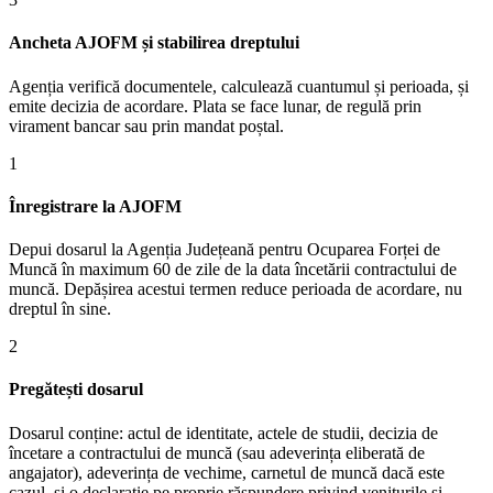
Ancheta AJOFM și stabilirea dreptului
Agenția verifică documentele, calculează cuantumul și perioada, și
emite decizia de acordare. Plata se face lunar, de regulă prin
virament bancar sau prin mandat poștal.
1
Înregistrare la AJOFM
Depui dosarul la Agenția Județeană pentru Ocuparea Forței de
Muncă în maximum 60 de zile de la data încetării contractului de
muncă. Depășirea acestui termen reduce perioada de acordare, nu
dreptul în sine.
2
Pregătești dosarul
Dosarul conține: actul de identitate, actele de studii, decizia de
încetare a contractului de muncă (sau adeverința eliberată de
angajator), adeverința de vechime, carnetul de muncă dacă este
cazul, și o declarație pe proprie răspundere privind veniturile și