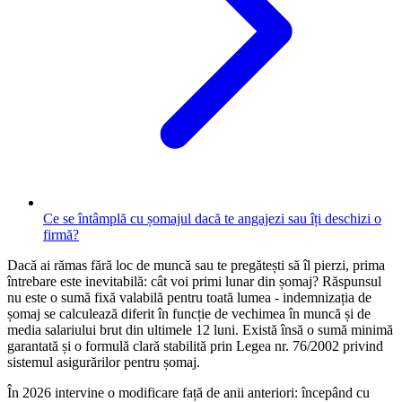
Ce se întâmplă cu șomajul dacă te angajezi sau îți deschizi o
firmă?
Dacă ai rămas fără loc de muncă sau te pregătești să îl pierzi, prima
întrebare este inevitabilă: cât voi primi lunar din șomaj? Răspunsul
nu este o sumă fixă valabilă pentru toată lumea - indemnizația de
șomaj se calculează diferit în funcție de vechimea în muncă și de
media salariului brut din ultimele 12 luni. Există însă o sumă minimă
garantată și o formulă clară stabilită prin Legea nr. 76/2002 privind
sistemul asigurărilor pentru șomaj.
În 2026 intervine o modificare față de anii anteriori: începând cu