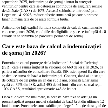
septembrie 2025, indemnizația de șomaj a intrat în categoria
veniturilor pentru care se datorează contribuția de asigurări sociale
de sănătate (CASS) de 10%. Această schimbare, introdusă prin
Legea nr. 141/2025, reduce efectiv suma netă pe care o primești
lunar în mână față de ce arăta formula brută.
Articolul de față explică formula completă de calcul, cuantumurile
concrete pentru 2026, condițiile de eligibilitate și ce se întâmplă dacă
situația ta se schimbă pe parcursul perioadei de șomaj.
Care este baza de calcul a indemnizației
de șomaj în 2026?
Formula de calcul pornește de la Indicatorul Social de Referință
(ISR), care a rămas înghețat la valoarea de 660 de lei și în 2026, ca
parte a măsurilor de consolidare fiscală. ISR este reperul fix din care
se deduce suma de bază a indemnizației. Concret, dacă ai un stagiu
de cotizare de cel puțin un an dar sub 3 ani, primești lunar suma
egală cu 75% din ISR, adică 495 de lei brut - din care se mai rețin
10% CASS, rezultând aproximativ 445 de lei net.
Dacă ai o vechime mai mare, la această bază fixă se adaugă un
procent aplicat asupra mediei salariului de bază brut din ultimele 12
luni lucrate. Procentele sunt stabilite prin lege în funcție de stagiul de