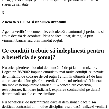
starea de sănătate.
3
Ancheta AJOFM și stabilirea dreptului
Agenția verifică documentele, calculează cuantumul și perioada, și
emite decizia de acordare. Plata se face lunar, de regulă prin
virament bancar sau prin mandat poștal.
Ce condiții trebuie să îndeplinești pentru
a beneficia de șomaj?
Nu orice pierdere a locului de muncă dă drept la indemnizație.
Legea nr. 76/2002 impune cumulativ mai multe condiții. Ai nevoie
de un stagiu de cotizare de cel puțin 12 luni în ultimele 24 de luni
anterioare datei înregistrării cererii. Contractul trebuie să fi încetat
din motive neimputabile salariatului - concediere colectivă,
restructurare, lichidare judiciară, expirarea contractului pe durată
determinată sau alte cauze similare.
Nu beneficiezi de indemnizație dacă ai demisionat, dacă ți s-a
desfăcut contractul din motive disciplinare sau dacă realizezi venituri