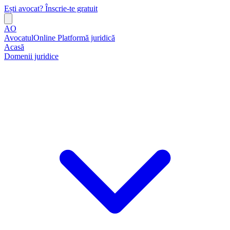
Ești avocat? Înscrie-te gratuit
AO
AvocatulOnline
Platformă juridică
Acasă
Domenii juridice