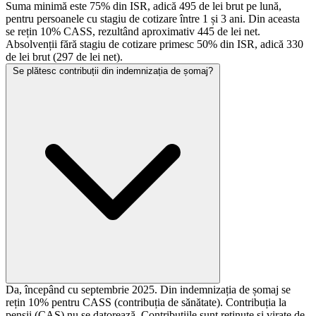
Suma minimă este 75% din ISR, adică 495 de lei brut pe lună,
pentru persoanele cu stagiu de cotizare între 1 și 3 ani. Din aceasta
se rețin 10% CASS, rezultând aproximativ 445 de lei net.
Absolvenții fără stagiu de cotizare primesc 50% din ISR, adică 330
de lei brut (297 de lei net).
Se plătesc contribuții din indemnizația de șomaj?
Da, începând cu septembrie 2025. Din indemnizația de șomaj se
rețin 10% pentru CASS (contribuția de sănătate). Contribuția la
pensii (CAS) nu se datorează. Contribuțiile sunt reținute și virate de