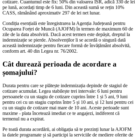
cotizare. Cuantumul este fix: 50% din valoarea ISR, adică 330 de lei
pe lună, acordați timp de 6 luni. Din această sumă se rețin 10%
CASS, rămânând aproximativ 297 de lei net lunar.
Condiția esențială este înregistrarea la Agenția Județeană pentru
Ocuparea Forței de Muncă (AJOFM) în termen de maximum 60 de
zile de la data absolvirii. Dacă acest termen este depășit, dreptul la
indemnizație se pierde. Absolvenților li se acordă o singură dată
această indemnizație pentru fiecare formă de învățământ absolvită,
conform art. 40 din Legea nr. 76/2002.
Cât durează perioada de acordare a
șomajului?
Durata pentru care se plătește indemnizația depinde de stagiul de
cotizare acumulat. Legea stabilește trei intervale: 6 luni pentru
persoanele cu un stagiu de cotizare cuprins între 1 și 5 ani, 9 luni
pentru cei cu un stagiu cuprins între 5 și 10 ani, și 12 luni pentru cei
cu un stagiu de cotizare mai mare de 10 ani. Aceste perioade sunt
maxime - plata încetează imediat ce te angajezi, indiferent că
termenul nu a expirat.
Pe toată durata acordării, ai obligația să te prezinți lunar la AJOFM
la datele programate și să participi la serviciile de mediere oferite de