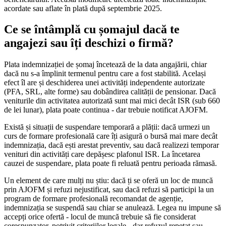
acordate sau aflate în plată după septembrie 2025.
Ce se întâmplă cu șomajul dacă te
angajezi sau îți deschizi o firmă?
Plata indemnizației de șomaj încetează de la data angajării, chiar
dacă nu s-a împlinit termenul pentru care a fost stabilită. Același
efect îl are și deschiderea unei activități independente autorizate
(PFA, SRL, alte forme) sau dobândirea calității de pensionar. Dacă
veniturile din activitatea autorizată sunt mai mici decât ISR (sub 660
de lei lunar), plata poate continua - dar trebuie notificat AJOFM.
Există și situații de suspendare temporară a plății: dacă urmezi un
curs de formare profesională care îți asigură o bursă mai mare decât
indemnizația, dacă ești arestat preventiv, sau dacă realizezi temporar
venituri din activități care depășesc plafonul ISR. La încetarea
cauzei de suspendare, plata poate fi reluată pentru perioada rămasă.
Un element de care mulți nu știu: dacă ți se oferă un loc de muncă
prin AJOFM și refuzi nejustificat, sau dacă refuzi să participi la un
program de formare profesională recomandat de agenție,
indemnizația se suspendă sau chiar se anulează. Legea nu impune să
accepți orice ofertă - locul de muncă trebuie să fie considerat
corespunzator, potrivit criteriilor legale - dar refuzul repetat sau