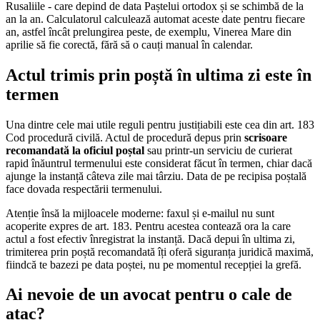
Rusaliile - care depind de data Paștelui ortodox și se schimbă de la
an la an. Calculatorul calculează automat aceste date pentru fiecare
an, astfel încât prelungirea peste, de exemplu, Vinerea Mare din
aprilie să fie corectă, fără să o cauți manual în calendar.
Actul trimis prin poștă în ultima zi este în
termen
Una dintre cele mai utile reguli pentru justițiabili este cea din art. 183
Cod procedură civilă. Actul de procedură depus prin
scrisoare
recomandată la oficiul poștal
sau printr-un serviciu de curierat
rapid înăuntrul termenului este considerat făcut în termen, chiar dacă
ajunge la instanță câteva zile mai târziu. Data de pe recipisa poștală
face dovada respectării termenului.
Atenție însă la mijloacele moderne: faxul și e-mailul nu sunt
acoperite expres de art. 183. Pentru acestea contează ora la care
actul a fost efectiv înregistrat la instanță. Dacă depui în ultima zi,
trimiterea prin poștă recomandată îți oferă siguranța juridică maximă,
fiindcă te bazezi pe data poștei, nu pe momentul recepției la grefă.
Ai nevoie de un avocat pentru o cale de
atac?