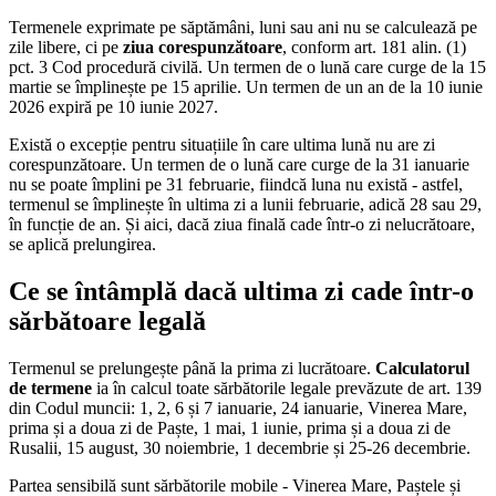
Termenele exprimate pe săptămâni, luni sau ani nu se calculează pe
zile libere, ci pe
ziua corespunzătoare
, conform art. 181 alin. (1)
pct. 3 Cod procedură civilă. Un termen de o lună care curge de la 15
martie se împlinește pe 15 aprilie. Un termen de un an de la 10 iunie
2026 expiră pe 10 iunie 2027.
Există o excepție pentru situațiile în care ultima lună nu are zi
corespunzătoare. Un termen de o lună care curge de la 31 ianuarie
nu se poate împlini pe 31 februarie, fiindcă luna nu există - astfel,
termenul se împlinește în ultima zi a lunii februarie, adică 28 sau 29,
în funcție de an. Și aici, dacă ziua finală cade într-o zi nelucrătoare,
se aplică prelungirea.
Ce se întâmplă dacă ultima zi cade într-o
sărbătoare legală
Termenul se prelungește până la prima zi lucrătoare.
Calculatorul
de termene
ia în calcul toate sărbătorile legale prevăzute de art. 139
din Codul muncii: 1, 2, 6 și 7 ianuarie, 24 ianuarie, Vinerea Mare,
prima și a doua zi de Paște, 1 mai, 1 iunie, prima și a doua zi de
Rusalii, 15 august, 30 noiembrie, 1 decembrie și 25-26 decembrie.
Partea sensibilă sunt sărbătorile mobile - Vinerea Mare, Paștele și