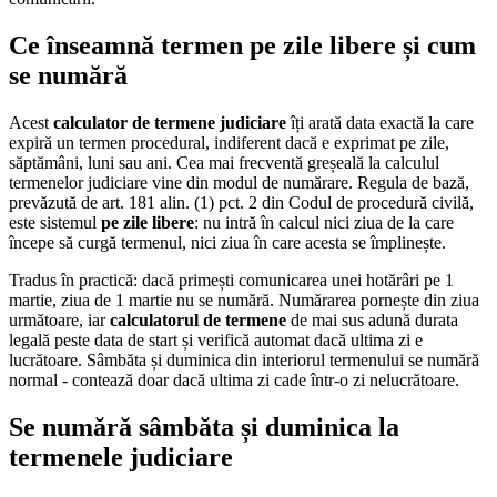
Ce înseamnă termen pe zile libere și cum
se numără
Acest
calculator de termene judiciare
îți arată data exactă la care
expiră un termen procedural, indiferent dacă e exprimat pe zile,
săptămâni, luni sau ani. Cea mai frecventă greșeală la calculul
termenelor judiciare vine din modul de numărare. Regula de bază,
prevăzută de art. 181 alin. (1) pct. 2 din Codul de procedură civilă,
este sistemul
pe zile libere
: nu intră în calcul nici ziua de la care
începe să curgă termenul, nici ziua în care acesta se împlinește.
Tradus în practică: dacă primești comunicarea unei hotărâri pe 1
martie, ziua de 1 martie nu se numără. Numărarea pornește din ziua
următoare, iar
calculatorul de termene
de mai sus adună durata
legală peste data de start și verifică automat dacă ultima zi e
lucrătoare. Sâmbăta și duminica din interiorul termenului se numără
normal - contează doar dacă ultima zi cade într-o zi nelucrătoare.
Se numără sâmbăta și duminica la
termenele judiciare