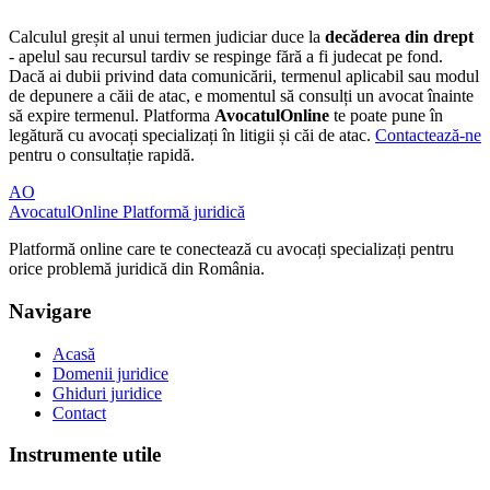
Calculul greșit al unui termen judiciar duce la
decăderea din drept
- apelul sau recursul tardiv se respinge fără a fi judecat pe fond.
Dacă ai dubii privind data comunicării, termenul aplicabil sau modul
de depunere a căii de atac, e momentul să consulți un avocat înainte
să expire termenul. Platforma
AvocatulOnline
te poate pune în
legătură cu avocați specializați în litigii și căi de atac.
Contactează-ne
pentru o consultație rapidă.
AO
AvocatulOnline
Platformă juridică
Platformă online care te conectează cu avocați specializați pentru
orice problemă juridică din România.
Navigare
Acasă
Domenii juridice
Ghiduri juridice
Contact
Instrumente utile