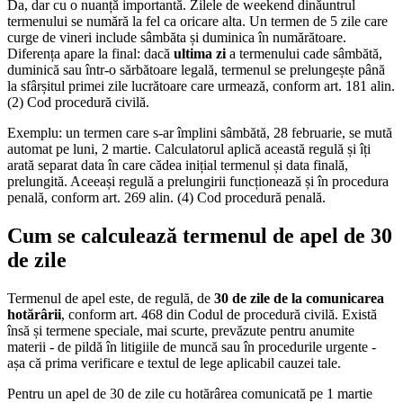
Da, dar cu o nuanță importantă. Zilele de weekend dinăuntrul
termenului se numără la fel ca oricare alta. Un termen de 5 zile care
curge de vineri include sâmbăta și duminica în numărătoare.
Diferența apare la final: dacă
ultima zi
a termenului cade sâmbătă,
duminică sau într-o sărbătoare legală, termenul se prelungește până
la sfârșitul primei zile lucrătoare care urmează, conform art. 181 alin.
(2) Cod procedură civilă.
Exemplu: un termen care s-ar împlini sâmbătă, 28 februarie, se mută
automat pe luni, 2 martie. Calculatorul aplică această regulă și îți
arată separat data în care cădea inițial termenul și data finală,
prelungită. Aceeași regulă a prelungirii funcționează și în procedura
penală, conform art. 269 alin. (4) Cod procedură penală.
Cum se calculează termenul de apel de 30
de zile
Termenul de apel este, de regulă, de
30 de zile de la comunicarea
hotărârii
, conform art. 468 din Codul de procedură civilă. Există
însă și termene speciale, mai scurte, prevăzute pentru anumite
materii - de pildă în litigiile de muncă sau în procedurile urgente -
așa că prima verificare e textul de lege aplicabil cauzei tale.
Pentru un apel de 30 de zile cu hotărârea comunicată pe 1 martie