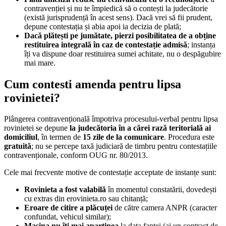
contravenției și nu te împiedică să o contești la judecătorie
(există jurisprudență în acest sens). Dacă vrei să fii prudent,
depune contestația și abia apoi ia decizia de plată;
Dacă plătești pe jumătate, pierzi posibilitatea de a obține
restituirea integrală în caz de contestație admisă
; instanța
îți va dispune doar restituirea sumei achitate, nu o despăgubire
mai mare.
Cum contesti amenda pentru lipsa
rovinietei?
Plângerea contravențională împotriva procesului-verbal pentru lipsa
rovinietei se depune
la judecătoria în a cărei rază teritorială ai
domiciliul
, în termen de
15 zile de la comunicare
. Procedura este
gratuită
; nu se percepe taxă judiciară de timbru pentru contestațiile
contravenționale, conform OUG nr. 80/2013.
Cele mai frecvente motive de contestație acceptate de instanțe sunt:
Rovinieta a fost valabilă
în momentul constatării, dovedești
cu extras din erovinieta.ro sau chitanță;
Eroare de citire a plăcuței
de către camera ANPR (caracter
confundat, vehicul similar);
Mașina nu îți mai aparținea
la data faptei (ai un contract de