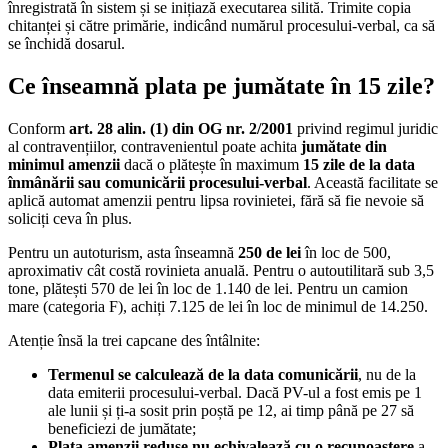
înregistrată în sistem și se inițiază executarea silită. Trimite copia
chitanței și către primărie, indicând numărul procesului-verbal, ca să
se închidă dosarul.
Ce înseamnă plata pe jumătate în 15 zile?
Conform
art. 28 alin. (1) din OG nr. 2/2001
privind regimul juridic
al contravențiilor, contravenientul poate achita
jumătate din
minimul amenzii
dacă o plătește în maximum
15 zile de la data
înmânării sau comunicării procesului-verbal
. Această facilitate se
aplică automat amenzii pentru lipsa rovinietei, fără să fie nevoie să
soliciți ceva în plus.
Pentru un autoturism, asta înseamnă
250 de lei
în loc de 500,
aproximativ cât costă rovinieta anuală. Pentru o autoutilitară sub 3,5
tone, plătești 570 de lei în loc de 1.140 de lei. Pentru un camion
mare (categoria F), achiți 7.125 de lei în loc de minimul de 14.250.
Atenție însă la trei capcane des întâlnite:
Termenul se calculează de la data comunicării
, nu de la
data emiterii procesului-verbal. Dacă PV-ul a fost emis pe 1
ale lunii și ți-a sosit prin poștă pe 12, ai timp până pe 27 să
beneficiezi de jumătate;
Plata amenzii reduse nu echivalează cu o recunoaștere
a