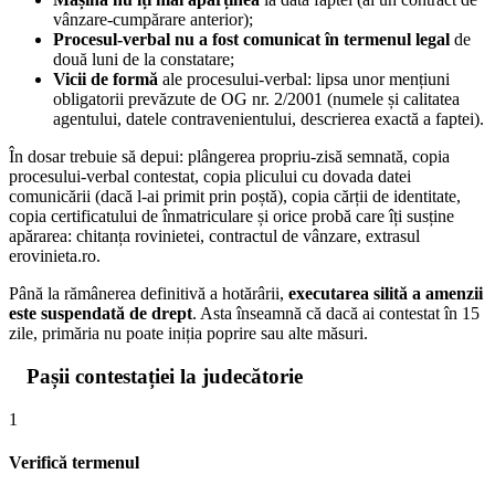
vânzare-cumpărare anterior);
Procesul-verbal nu a fost comunicat în termenul legal
de
două luni de la constatare;
Vicii de formă
ale procesului-verbal: lipsa unor mențiuni
obligatorii prevăzute de OG nr. 2/2001 (numele și calitatea
agentului, datele contravenientului, descrierea exactă a faptei).
În dosar trebuie să depui: plângerea propriu-zisă semnată, copia
procesului-verbal contestat, copia plicului cu dovada datei
comunicării (dacă l-ai primit prin poștă), copia cărții de identitate,
copia certificatului de înmatriculare și orice probă care îți susține
apărarea: chitanța rovinietei, contractul de vânzare, extrasul
erovinieta.ro.
Până la rămânerea definitivă a hotărârii,
executarea silită a amenzii
este suspendată de drept
. Asta înseamnă că dacă ai contestat în 15
zile, primăria nu poate iniția poprire sau alte măsuri.
Pașii contestației la judecătorie
1
Verifică termenul