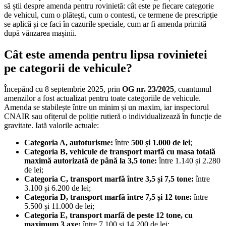
să știi despre amenda pentru rovinietă: cât este pe fiecare categorie
de vehicul, cum o plătești, cum o contesti, ce termene de prescripție
se aplică și ce faci în cazurile speciale, cum ar fi amenda primită
după vânzarea mașinii.
Cât este amenda pentru lipsa rovinietei
pe categorii de vehicule?
Începând cu 8 septembrie 2025, prin
OG nr. 23/2025
, cuantumul
amenzilor a fost actualizat pentru toate categoriile de vehicule.
Amenda se stabilește între un minim și un maxim, iar inspectorul
CNAIR sau ofițerul de poliție rutieră o individualizează în funcție de
gravitate. Iată valorile actuale:
Categoria A, autoturisme:
între
500 și 1.000 de lei
;
Categoria B, vehicule de transport marfă cu masa totală
maximă autorizată de până la 3,5 tone:
între 1.140 și 2.280
de lei;
Categoria C, transport marfă între 3,5 și 7,5 tone:
între
3.100 și 6.200 de lei;
Categoria D, transport marfă între 7,5 și 12 tone:
între
5.500 și 11.000 de lei;
Categoria E, transport marfă de peste 12 tone, cu
maximum 3 axe:
între 7.100 și 14.200 de lei;