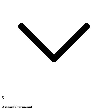
5
Așteaptă termenul