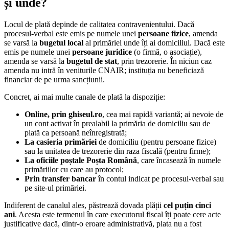
și unde?
Locul de plată depinde de calitatea contravenientului. Dacă
procesul-verbal este emis pe numele unei
persoane fizice
, amenda
se varsă la
bugetul local
al primăriei unde îți ai domiciliul. Dacă este
emis pe numele unei
persoane juridice
(o firmă, o asociație),
amenda se varsă la
bugetul de stat
, prin trezorerie. În niciun caz
amenda nu intră în veniturile CNAIR; instituția nu beneficiază
financiar de pe urma sancțiunii.
Concret, ai mai multe canale de plată la dispoziție:
Online, prin ghiseul.ro
, cea mai rapidă variantă; ai nevoie de
un cont activat în prealabil la primăria de domiciliu sau de
plată ca persoană neînregistrată;
La casieria primăriei
de domiciliu (pentru persoane fizice)
sau la unitatea de trezorerie din raza fiscală (pentru firme);
La oficiile poștale Poșta Română
, care încasează în numele
primăriilor cu care au protocol;
Prin transfer bancar
în contul indicat pe procesul-verbal sau
pe site-ul primăriei.
Indiferent de canalul ales, păstrează dovada plății
cel puțin cinci
ani
. Acesta este termenul în care executorul fiscal îți poate cere acte
justificative dacă, dintr-o eroare administrativă, plata nu a fost