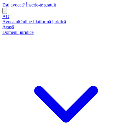
Ești avocat? Înscrie-te gratuit
AO
AvocatulOnline
Platformă juridică
Acasă
Domenii juridice