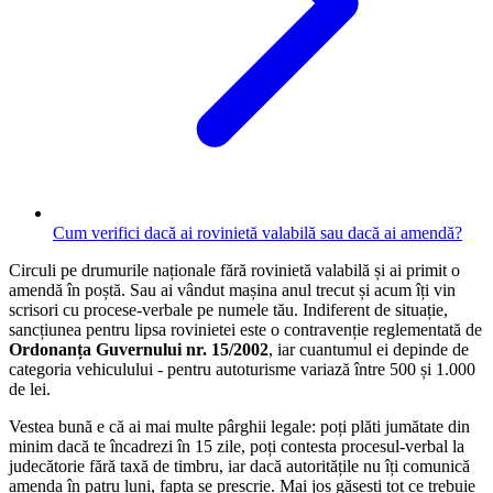
Cum verifici dacă ai rovinietă valabilă sau dacă ai amendă?
Circuli pe drumurile naționale fără rovinietă valabilă și ai primit o
amendă în poștă. Sau ai vândut mașina anul trecut și acum îți vin
scrisori cu procese-verbale pe numele tău. Indiferent de situație,
sancțiunea pentru lipsa rovinietei este o contravenție reglementată de
Ordonanța Guvernului nr. 15/2002
, iar cuantumul ei depinde de
categoria vehiculului - pentru autoturisme variază între 500 și 1.000
de lei.
Vestea bună e că ai mai multe pârghii legale: poți plăti jumătate din
minim dacă te încadrezi în 15 zile, poți contesta procesul-verbal la
judecătorie fără taxă de timbru, iar dacă autoritățile nu îți comunică
amenda în patru luni, fapta se prescrie. Mai jos găsești tot ce trebuie