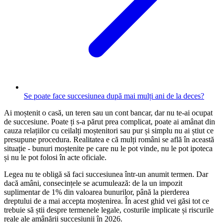
Se poate face succesiunea după mai mulți ani de la deces?
Ai moștenit o casă, un teren sau un cont bancar, dar nu te-ai ocupat
de succesiune. Poate ți s-a părut prea complicat, poate ai amânat din
cauza relațiilor cu ceilalți moștenitori sau pur și simplu nu ai știut ce
presupune procedura. Realitatea e că mulți români se află în această
situație - bunuri moștenite pe care nu le pot vinde, nu le pot ipoteca
și nu le pot folosi în acte oficiale.
Legea nu te obligă să faci succesiunea într-un anumit termen. Dar
dacă amâni, consecințele se acumulează: de la un impozit
suplimentar de 1% din valoarea bunurilor, până la pierderea
dreptului de a mai accepta moștenirea. În acest ghid vei găsi tot ce
trebuie să știi despre termenele legale, costurile implicate și riscurile
reale ale amânării succesiunii în 2026.