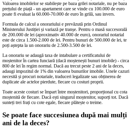
Valoarea imobilelor se stabilește pe baza grilei notariale, nu pe baza
prețului de piață - un apartament care se vinde cu 100.000 de euro
poate fi evaluat la 60.000-70.000 de euro în grilă, sau invers.
Formula de calcul a onorariului e prevăzută prin Ordinul
Ministerului Justiției și variază pe tranșe. Pentru o masă succesorală
de 200.000 de lei (aproximativ 40.000 de euro), onorariul notarial
este de circa 1.500-2.000 de lei. Pentru bunuri de 500.000 de lei, te
poți aștepta la un onorariu de 2.500-3.500 de lei.
La onorariu se adaugă taxa de intabulare a certificatului de
moștenitor în cartea funciară (dacă moștenești bunuri imobile) - circa
800 de lei în regim normal. Dacă au trecut peste 2 ani de la deces,
adaugi impozitul de 1% din valoarea bunurilor imobile. Unele cazuri
necesită și procuri notariale, traduceri legalizate sau obținerea de
duplicate ale actelor pierdute, fiecare cu costuri proprii.
Toate aceste costuri se împart între moștenitori, proporțional cu cota
moștenită de fiecare. Dacă ești singurul moștenitor, suporți tot. Dacă
sunteți trei frați cu cote egale, fiecare plătește o treime.
Se poate face succesiunea după mai mulți
ani de la deces?