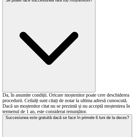
Se poate face succesiunea fără toți moștenitorii?
Da, în anumite condiții. Oricare moștenitor poate cere deschiderea
procedurii. Ceilalți sunt citați de notar la ultima adresă cunoscută.
Dacă un moștenitor citat nu se prezintă și nu acceptă moștenirea în
termenul de 1 an, este considerat renunțător.
Succesiunea este gratuită dacă se face în primele 6 luni de la deces?