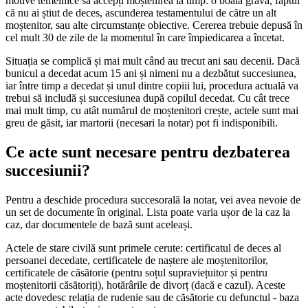
motive temeinice să accepți moștenirea la timp: o boală gravă, faptul
că nu ai știut de deces, ascunderea testamentului de către un alt
moștenitor, sau alte circumstanțe obiective. Cererea trebuie depusă în
cel mult 30 de zile de la momentul în care împiedicarea a încetat.
Situația se complică și mai mult când au trecut ani sau decenii. Dacă
bunicul a decedat acum 15 ani și nimeni nu a dezbătut succesiunea,
iar între timp a decedat și unul dintre copiii lui, procedura actuală va
trebui să includă și succesiunea după copilul decedat. Cu cât trece
mai mult timp, cu atât numărul de moștenitori crește, actele sunt mai
greu de găsit, iar martorii (necesari la notar) pot fi indisponibili.
Ce acte sunt necesare pentru dezbaterea
succesiunii?
Pentru a deschide procedura succesorală la notar, vei avea nevoie de
un set de documente în original. Lista poate varia ușor de la caz la
caz, dar documentele de bază sunt aceleași.
Actele de stare civilă sunt primele cerute: certificatul de deces al
persoanei decedate, certificatele de naștere ale moștenitorilor,
certificatele de căsătorie (pentru soțul supraviețuitor și pentru
moștenitorii căsătoriți), hotărârile de divorț (dacă e cazul). Aceste
acte dovedesc relația de rudenie sau de căsătorie cu defunctul - baza