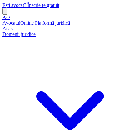
Ești avocat? Înscrie-te gratuit
AO
AvocatulOnline
Platformă juridică
Acasă
Domenii juridice