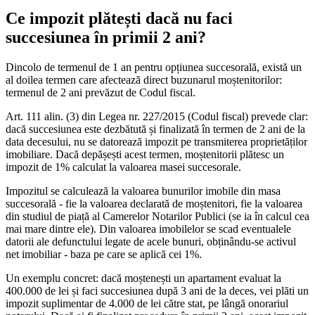
Ce impozit plătești dacă nu faci
succesiunea în primii 2 ani?
Dincolo de termenul de 1 an pentru opțiunea succesorală, există un
al doilea termen care afectează direct buzunarul moștenitorilor:
termenul de 2 ani prevăzut de Codul fiscal.
Art. 111 alin. (3) din Legea nr. 227/2015 (Codul fiscal) prevede clar:
dacă succesiunea este dezbătută și finalizată în termen de 2 ani de la
data decesului, nu se datorează impozit pe transmiterea proprietăților
imobiliare. Dacă depășești acest termen, moștenitorii plătesc un
impozit de 1% calculat la valoarea masei succesorale.
Impozitul se calculează la valoarea bunurilor imobile din masa
succesorală - fie la valoarea declarată de moștenitori, fie la valoarea
din studiul de piață al Camerelor Notarilor Publici (se ia în calcul cea
mai mare dintre ele). Din valoarea imobilelor se scad eventualele
datorii ale defunctului legate de acele bunuri, obținându-se activul
net imobiliar - baza pe care se aplică cei 1%.
Un exemplu concret: dacă moștenești un apartament evaluat la
400.000 de lei și faci succesiunea după 3 ani de la deces, vei plăti un
impozit suplimentar de 4.000 de lei către stat, pe lângă onorariul