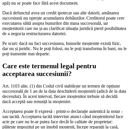
apă) nu se poate face fără acest document.
Dacă defunctul avea un credit ipotecar sau alte datorii, amânarea
succesiunii nu oprește acumularea dobânzilor. Creditorul poate cere
executarea silită asupra bunurilor din masa succesorală, iar
moștenitorii care nu și-au clarificat situația juridică pierd posibilitatea
de a negocia restructurarea datoriei.
Pe scurt: dacă nu faci succesiunea, bunurile moștenite există fizic,
dar nu și juridic. Nu le poți folosi, nu le poți transforma în bani, nu le
poți transmite mai departe.
Care este termenul legal pentru
acceptarea succesiunii?
Art. 1103 alin. (1) din Codul civil stabilește un termen de opțiune
succesorală de 1 an de la data deschiderii moștenirii (adică de la data
decesului). În acest interval, fiecare moștenitor trebuie să decidă
dacă acceptă sau renunță la moștenire.
Acceptarea poate fi expresă - printr-o declarație autentică la notar -
sau tacită. Acceptarea tacită intervine atunci când moștenitorul face
acte pe care nu le-ar putea face decât în calitate de proprietar:
plătește impozitul pe un imobil moștenit, începe reparații la casă,