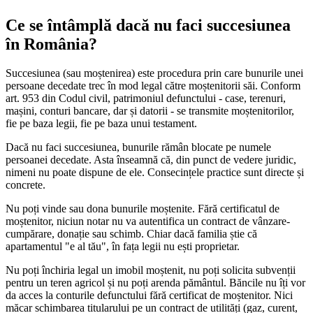
Ce se întâmplă dacă nu faci succesiunea
în România?
Succesiunea (sau moștenirea) este procedura prin care bunurile unei
persoane decedate trec în mod legal către moștenitorii săi. Conform
art. 953 din Codul civil, patrimoniul defunctului - case, terenuri,
mașini, conturi bancare, dar și datorii - se transmite moștenitorilor,
fie pe baza legii, fie pe baza unui testament.
Dacă nu faci succesiunea, bunurile rămân blocate pe numele
persoanei decedate. Asta înseamnă că, din punct de vedere juridic,
nimeni nu poate dispune de ele. Consecințele practice sunt directe și
concrete.
Nu poți vinde sau dona bunurile moștenite. Fără certificatul de
moștenitor, niciun notar nu va autentifica un contract de vânzare-
cumpărare, donație sau schimb. Chiar dacă familia știe că
apartamentul "e al tău", în fața legii nu ești proprietar.
Nu poți închiria legal un imobil moștenit, nu poți solicita subvenții
pentru un teren agricol și nu poți arenda pământul. Băncile nu îți vor
da acces la conturile defunctului fără certificat de moștenitor. Nici
măcar schimbarea titularului pe un contract de utilități (gaz, curent,