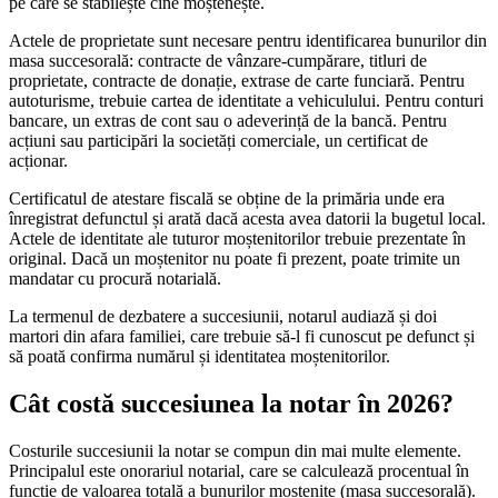
pe care se stabilește cine moștenește.
Actele de proprietate sunt necesare pentru identificarea bunurilor din
masa succesorală: contracte de vânzare-cumpărare, titluri de
proprietate, contracte de donație, extrase de carte funciară. Pentru
autoturisme, trebuie cartea de identitate a vehiculului. Pentru conturi
bancare, un extras de cont sau o adeverință de la bancă. Pentru
acțiuni sau participări la societăți comerciale, un certificat de
acționar.
Certificatul de atestare fiscală se obține de la primăria unde era
înregistrat defunctul și arată dacă acesta avea datorii la bugetul local.
Actele de identitate ale tuturor moștenitorilor trebuie prezentate în
original. Dacă un moștenitor nu poate fi prezent, poate trimite un
mandatar cu procură notarială.
La termenul de dezbatere a succesiunii, notarul audiază și doi
martori din afara familiei, care trebuie să-l fi cunoscut pe defunct și
să poată confirma numărul și identitatea moștenitorilor.
Cât costă succesiunea la notar în 2026?
Costurile succesiunii la notar se compun din mai multe elemente.
Principalul este onorariul notarial, care se calculează procentual în
funcție de valoarea totală a bunurilor moștenite (masa succesorală).