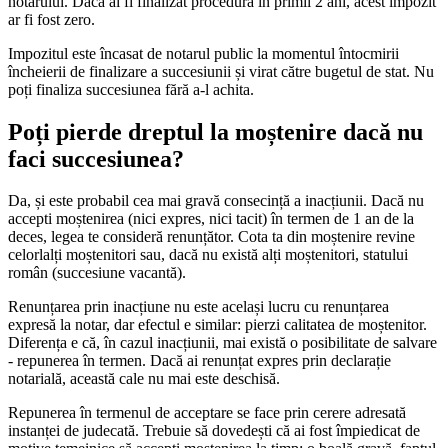
notarului. Dacă ai fi finalizat procedura în primii 2 ani, acest impozit
ar fi fost zero.
Impozitul este încasat de notarul public la momentul întocmirii
încheierii de finalizare a succesiunii și virat către bugetul de stat. Nu
poți finaliza succesiunea fără a-l achita.
Poți pierde dreptul la moștenire dacă nu
faci succesiunea?
Da, și este probabil cea mai gravă consecință a inacțiunii. Dacă nu
accepti moștenirea (nici expres, nici tacit) în termen de 1 an de la
deces, legea te consideră renunțător. Cota ta din moștenire revine
celorlalți moștenitori sau, dacă nu există alți moștenitori, statului
român (succesiune vacantă).
Renunțarea prin inacțiune nu este același lucru cu renunțarea
expresă la notar, dar efectul e similar: pierzi calitatea de moștenitor.
Diferența e că, în cazul inacțiunii, mai există o posibilitate de salvare
- repunerea în termen. Dacă ai renunțat expres prin declarație
notarială, această cale nu mai este deschisă.
Repunerea în termenul de acceptare se face prin cerere adresată
instanței de judecată. Trebuie să dovedești că ai fost împiedicat de