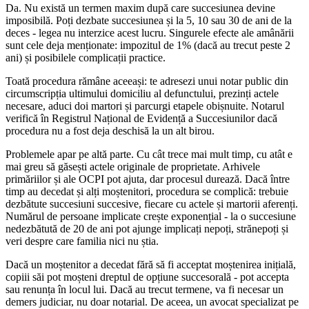
Da. Nu există un termen maxim după care succesiunea devine
imposibilă. Poți dezbate succesiunea și la 5, 10 sau 30 de ani de la
deces - legea nu interzice acest lucru. Singurele efecte ale amânării
sunt cele deja menționate: impozitul de 1% (dacă au trecut peste 2
ani) și posibilele complicații practice.
Toată procedura rămâne aceeași: te adresezi unui notar public din
circumscripția ultimului domiciliu al defunctului, prezinți actele
necesare, aduci doi martori și parcurgi etapele obișnuite. Notarul
verifică în Registrul Național de Evidență a Succesiunilor dacă
procedura nu a fost deja deschisă la un alt birou.
Problemele apar pe altă parte. Cu cât trece mai mult timp, cu atât e
mai greu să găsești actele originale de proprietate. Arhivele
primăriilor și ale OCPI pot ajuta, dar procesul durează. Dacă între
timp au decedat și alți moștenitori, procedura se complică: trebuie
dezbătute succesiuni succesive, fiecare cu actele și martorii aferenți.
Numărul de persoane implicate crește exponențial - la o succesiune
nedezbătută de 20 de ani pot ajunge implicați nepoți, strănepoți și
veri despre care familia nici nu știa.
Dacă un moștenitor a decedat fără să fi acceptat moștenirea inițială,
copiii săi pot moșteni dreptul de opțiune succesorală - pot accepta
sau renunța în locul lui. Dacă au trecut termene, va fi necesar un
demers judiciar, nu doar notarial. De aceea, un avocat specializat pe