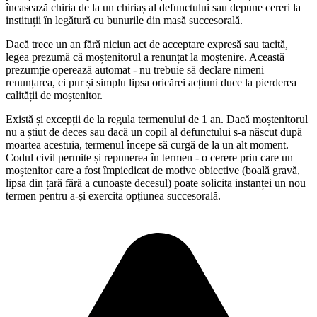
încasează chiria de la un chiriaș al defunctului sau depune cereri la
instituții în legătură cu bunurile din masă succesorală.
Dacă trece un an fără niciun act de acceptare expresă sau tacită,
legea prezumă că moștenitorul a renunțat la moștenire. Această
prezumție operează automat - nu trebuie să declare nimeni
renunțarea, ci pur și simplu lipsa oricărei acțiuni duce la pierderea
calității de moștenitor.
Există și excepții de la regula termenului de 1 an. Dacă moștenitorul
nu a știut de deces sau dacă un copil al defunctului s-a născut după
moartea acestuia, termenul începe să curgă de la un alt moment.
Codul civil permite și repunerea în termen - o cerere prin care un
moștenitor care a fost împiedicat de motive obiective (boală gravă,
lipsa din țară fără a cunoaște decesul) poate solicita instanței un nou
termen pentru a-și exercita opțiunea succesorală.